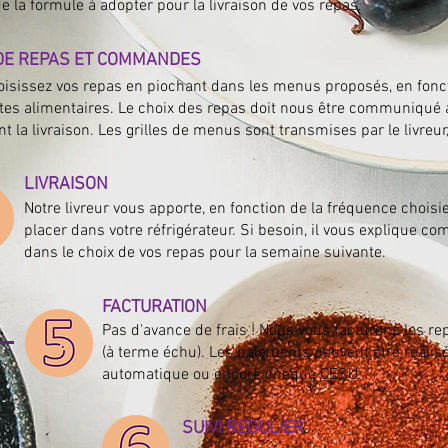
e la formule à adopter pour la livraison de vos repas.
DE REPAS ET COMMANDES
oisissez
vos repas en piochant dans les menus proposés
,
en fonc
tes alimentaires. Le choix des repas doit nous être communiqué 
t la livraison. Les grilles de menus sont transmises par le livreu
LIVRAISON
Notre livreur vous apporte, en fonction de la fréquence choisie
placer dans votre
réfrigérateur. Si besoin, il vous explique c
dans le choix de vos repas pour la semaine suivante.
FACTURATION
Pas d'avance de frais ! Nous vous facturons les 
(à terme échu). Les paiements peuvent être réalis
automatique ou encore chèque CESU.
SUIVI REGULIER