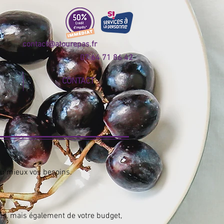
contact@atourepas.fr
07 64 71
86 42
CONTACT
 au mieux vos besoins.
res, mais également de votre budget,