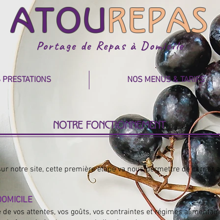
ATOU
REPAS
Portage de Repas à Domicile
 PRESTATIONS
NOS MENUS & TARIFS
Notre fonctionnement
sur notre site, cette première étape va nous permettre de cerner
DOMICILE
 de vos attentes, vos goûts, vos contraintes et régimes alimentai