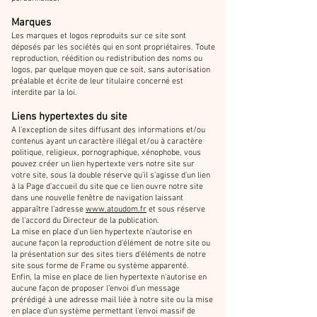
Marques
Les marques et logos reproduits sur ce site sont
déposés par les sociétés qui en sont propriétaires. Toute
reproduction, réédition ou redistribution des noms ou
logos, par quelque moyen que ce soit, sans autorisation
préalable et écrite de leur titulaire concerné est
interdite par la loi.
Liens hypertextes du site
A l’exception de sites diffusant des informations et/ou
contenus ayant un caractère illégal et/ou à caractère
politique, religieux, pornographique, xénophobe, vous
pouvez créer un lien hypertexte vers notre site sur
votre site, sous la double réserve qu’il s’agisse d’un lien
à la Page d’accueil du site que ce lien ouvre notre site
dans une nouvelle fenêtre de navigation laissant
apparaître l’adresse
www.atoudom.fr
et sous réserve
de l’accord du Directeur de la publication.
La mise en place d’un lien hypertexte n’autorise en
aucune façon la reproduction d’élément de notre site ou
la présentation sur des sites tiers d’éléments de notre
site sous forme de Frame ou système apparenté.
Enfin, la mise en place de lien hypertexte n’autorise en
aucune façon de proposer l’envoi d’un message
prérédigé à une adresse mail liée à notre site ou la mise
en place d’un système permettant l’envoi massif de