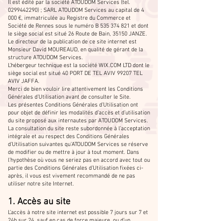
Il est édité par la société ATOUDOM Services (tel.
0299442290)
; SARL ATOUDOM Services au capital de 4
000 €, immatriculée au Registre du Commerce et
Société de Rennes sous le numéro B
535 374 821
et dont
le siège social est situé 26 Route de Bain, 35150 JANZE.
Le directeur de la publication de ce site internet est
Monsieur David MOUREAUD, en qualité de gérant de la
structure ATOUDOM Services.
L’hébergeur technique est la société WIX.COM LTD dont le
siège social est situé 40 PORT DE TEL AVIV 99207 TEL
AVIV JAFFA.
Merci de bien vouloir lire attentivement les Conditions
Générales d’Utilisation avant de consulter le Site.
Les présentes Conditions Générales d’Utilisation ont
pour objet de définir les modalités d’accès et d’utilisation
du site proposé aux internautes par ATOUDOM Services.
La consultation du site reste subordonnée à l’acceptation
intégrale et au respect des Conditions Générales
d’Utilisation suivantes qu’ATOUDOM Services se réserve
de modifier ou de mettre à jour à tout moment. Dans
l’hypothèse où vous ne seriez pas en accord avec tout ou
partie des Conditions Générales d’Utilisation fixées ci-
après, il vous est vivement recommandé de ne pas
utiliser notre site Internet.
1. Accès au site
L’accès à notre site internet est possible 7 jours sur 7 et
24h sur 24, sauf en cas de force majeure, ou d’un