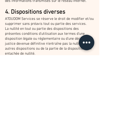
des informations transmises sur le réseau Internet.
4. Dispositions diverses
ATOUDOM Services se réserve le droit de modifier et/ou
supprimer sans préavis tout ou partie des services.
La nullité en tout ou partie des dispositions des
présentes conditions d’utilisation aux termes d’une
disposition légale ou réglementaire ou d’une décision de
justice devenue définitive n’entraîne pas la nullité des
autres dispositions ou de la partie de la disposition non
entachée de nullité.
ATOUDOM Services se réserve le droit de transférer, à
tous tiers de son choix et sous quelque forme que ce
soit, les droits et obligations qu’elle tient des présentes
Conditions Générales d’Utilisation, ce que vous
reconnaissez et acceptez.
Vous reconnaissez être informé de l’existence de règles
et usages en vigueur sur internet.
A ce titre, vous vous interdisez notamment :
De procéder à tout envoi, diffusion ou mise à disposition
au moyen de notre site de messages, textes ou images
pédophiles, d’incitation à la haine raciale, de négation
des crimes contre l’humanité, de diffamation, d’appel au
meurtre ou au suicide des mineurs ainsi que tout acte de
piratage informatique, de collecte frauduleuse de
données personnelles ;
De contrevenir à la législation relative à la propriété
intellectuelle, aux droits de la personnalité ;